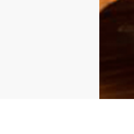
Деревян
шахмат