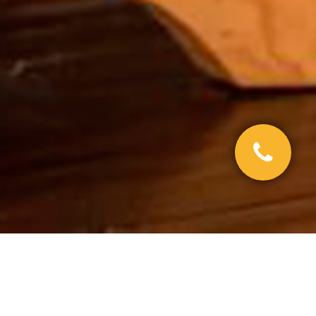
ные бочки,
ы, нарды,