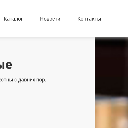
Каталог
Новости
Контакты
ые
сса
стны с давних пор.
ю атмосферу на даче теплым
ниверсальным подарком на
го стандарта, стильная
клюзивное исполнение